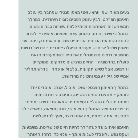
נעים מאוד, שמי יוחאי, ואני מאמן מנטלי שמחבר בין עולם
האימון הפרקטי לבין עומק הפסיכולוגיה היהודית. במהלך
חמש השנים האחרונות זכיתי ללוות עשרות גברים ונשים
בתהליכי שינוי, חיזוק ביטחון עצמי וצמיחה אישית – ולעזור
להם לזהות את הכוחות הפנימיים שמניעים אותם קדימה. אני
מאמין שלכל אדם יש מערכת הפעלה ייחודית – סט של רגשות,
מחשבות ודפוסים שמנהלים את חייו. כשהמערכת הזאת
פועלת בהרמוניה – החיים מרגישים מדויקים, ממוקדים
וזורמים. אבל כשיש תקיעות, בלבול או פחד – נדרש תהליך
אמיץ של גילוי עצמי והכוונה מחודשת.
בתהליך האימון המנטלי שאני מוביל, אנחנו עובדים יחד
לעומק – מזהים חסמים רגשיים, בונים בהירות פנימית
ומפתחים כלים מנטליים עוצמתיים שמאפשרים שינוי אמיתי
מבפנים החוצה. התהליך הוא אישי, מכוון תוצאה, ומאפשר לך
להבין מי אתה באמת, מה אתה רוצה, ואיך להגיע לשם.
האימון איתי נועד לעזור לך לחיות חיים של שליטה, משמעות
ושקט נפשי. לא כדי לשנות אותך – אלא כדי להחזיר אותך