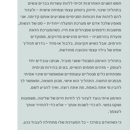
חמש השנים האחרונות זכיתי ללוות עשרות גברים ונשים
בתהליכי שינוי, חיזוק ביטחון עצמי וצמיחה אישית – ולעזור
להם לזהות את הכוחות הפנימיים שמניעים אותם קדימה. אני
מאמין שלכל אדם יש מערכת הפעלה ייחודית – סט של רגשות,
מחשבות ודפוסים שמנהלים את חייו. כשהמערכת הזאת
פועלת בהרמוניה – החיים מרגישים מדויקים, ממוקדים
וזורמים. אבל כשיש תקיעות, בלבול או פחד – נדרש תהליך
אמיץ של גילוי עצמי והכוונה מחודשת.
בתהליך האימון המנטלי שאני מוביל, אנחנו עובדים יחד
לעומק – מזהים חסמים רגשיים, בונים בהירות פנימית
ומפתחים כלים מנטליים עוצמתיים שמאפשרים שינוי אמיתי
מבפנים החוצה. התהליך הוא אישי, מכוון תוצאה, ומאפשר לך
להבין מי אתה באמת, מה אתה רוצה, ואיך להגיע לשם.
האימון איתי נועד לעזור לך לחיות חיים של שליטה, משמעות
ושקט נפשי. לא כדי לשנות אותך – אלא כדי להחזיר אותך
לעצמך.
כי כשהאדם במרכז – כל המערכת שלו מתחילה לעבוד נכון.