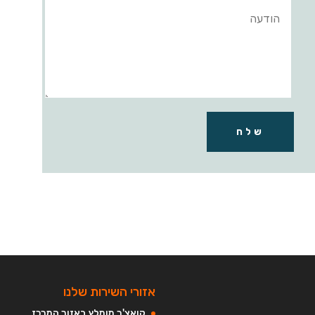
שלח
אזורי השירות שלנו
קואצ'ר מומלץ באזור המרכז