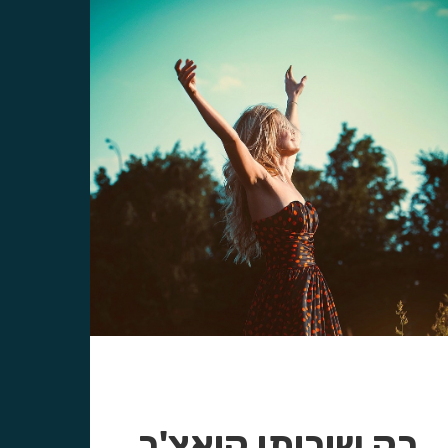
רק שירותי קואצ'ר