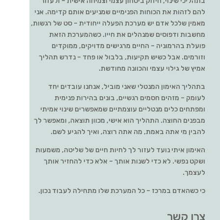
בתהליכי שינוי, חיזוק ביטחון עצמי וצמיחה אישית – ולעזור
להם לזהות את הכוחות הפנימיים שמניעים אותם קדימה. אני
מאמין שלכל אדם יש מערכת הפעלה ייחודית – סט של רגשות,
מחשבות ודפוסים שמנהלים את חייו. כשהמערכת הזאת
פועלת בהרמוניה – החיים מרגישים מדויקים, ממוקדים
וזורמים. אבל כשיש תקיעות, בלבול או פחד – נדרש תהליך
אמיץ של גילוי עצמי והכוונה מחודשת.
בתהליך האימון המנטלי שאני מוביל, אנחנו עובדים יחד
לעומק – מזהים חסמים רגשיים, בונים בהירות פנימית
ומפתחים כלים מנטליים עוצמתיים שמאפשרים שינוי אמיתי
מבפנים החוצה. התהליך הוא אישי, מכוון תוצאה, ומאפשר לך
להבין מי אתה באמת, מה אתה רוצה, ואיך להגיע לשם.
האימון איתי נועד לעזור לך לחיות חיים של שליטה, משמעות
ושקט נפשי. לא כדי לשנות אותך – אלא כדי להחזיר אותך
לעצמך.
כי כשהאדם במרכז – כל המערכת שלו מתחילה לעבוד נכון.
צרו קשר