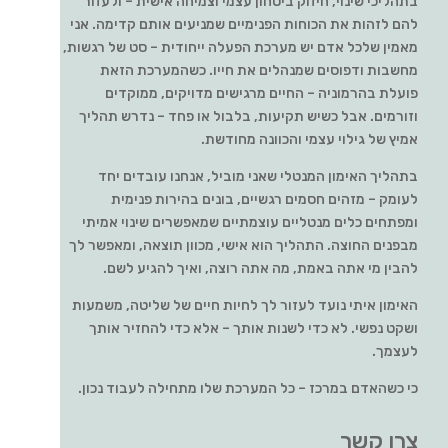
בתהליכי שינוי, חיזוק ביטחון עצמי וצמיחה אישית – ולעזור
להם לזהות את הכוחות הפנימיים שמניעים אותם קדימה. אני
מאמין שלכל אדם יש מערכת הפעלה ייחודית – סט של רגשות,
מחשבות ודפוסים שמנהלים את חייו. כשהמערכת הזאת
פועלת בהרמוניה – החיים מרגישים מדויקים, ממוקדים
וזורמים. אבל כשיש תקיעות, בלבול או פחד – נדרש תהליך
אמיץ של גילוי עצמי והכוונה מחודשת.
בתהליך האימון המנטלי שאני מוביל, אנחנו עובדים יחד
לעומק – מזהים חסמים רגשיים, בונים בהירות פנימית
ומפתחים כלים מנטליים עוצמתיים שמאפשרים שינוי אמיתי
מבפנים החוצה. התהליך הוא אישי, מכוון תוצאה, ומאפשר לך
להבין מי אתה באמת, מה אתה רוצה, ואיך להגיע לשם.
האימון איתי נועד לעזור לך לחיות חיים של שליטה, משמעות
ושקט נפשי. לא כדי לשנות אותך – אלא כדי להחזיר אותך
לעצמך.
כי כשהאדם במרכז – כל המערכת שלו מתחילה לעבוד נכון.
צרו קשר