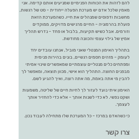
להם לזהות את הכוחות הפנימיים שמניעים אותם קדימה. אני
מאמין שלכל אדם יש מערכת הפעלה ייחודית – סט של רגשות,
מחשבות ודפוסים שמנהלים את חייו. כשהמערכת הזאת
פועלת בהרמוניה – החיים מרגישים מדויקים, ממוקדים
וזורמים. אבל כשיש תקיעות, בלבול או פחד – נדרש תהליך
אמיץ של גילוי עצמי והכוונה מחודשת.
בתהליך האימון המנטלי שאני מוביל, אנחנו עובדים יחד
לעומק – מזהים חסמים רגשיים, בונים בהירות פנימית
ומפתחים כלים מנטליים עוצמתיים שמאפשרים שינוי אמיתי
מבפנים החוצה. התהליך הוא אישי, מכוון תוצאה, ומאפשר לך
להבין מי אתה באמת, מה אתה רוצה, ואיך להגיע לשם.
האימון איתי נועד לעזור לך לחיות חיים של שליטה, משמעות
ושקט נפשי. לא כדי לשנות אותך – אלא כדי להחזיר אותך
לעצמך.
כי כשהאדם במרכז – כל המערכת שלו מתחילה לעבוד נכון.
צרו קשר