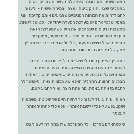
חמש השנים האחרונות זכיתי ללוות עשרות גברים ונשים
בתהליכי שינוי, חיזוק ביטחון עצמי וצמיחה אישית – ולעזור
להם לזהות את הכוחות הפנימיים שמניעים אותם קדימה. אני
מאמין שלכל אדם יש מערכת הפעלה ייחודית – סט של רגשות,
מחשבות ודפוסים שמנהלים את חייו. כשהמערכת הזאת
פועלת בהרמוניה – החיים מרגישים מדויקים, ממוקדים
וזורמים. אבל כשיש תקיעות, בלבול או פחד – נדרש תהליך
אמיץ של גילוי עצמי והכוונה מחודשת.
בתהליך האימון המנטלי שאני מוביל, אנחנו עובדים יחד
לעומק – מזהים חסמים רגשיים, בונים בהירות פנימית
ומפתחים כלים מנטליים עוצמתיים שמאפשרים שינוי אמיתי
מבפנים החוצה. התהליך הוא אישי, מכוון תוצאה, ומאפשר לך
להבין מי אתה באמת, מה אתה רוצה, ואיך להגיע לשם.
האימון איתי נועד לעזור לך לחיות חיים של שליטה, משמעות
ושקט נפשי. לא כדי לשנות אותך – אלא כדי להחזיר אותך
לעצמך.
כי כשהאדם במרכז – כל המערכת שלו מתחילה לעבוד נכון.