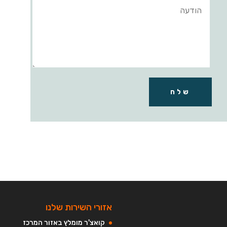
שלח
אזורי השירות שלנו
קואצ'ר מומלץ באזור המרכז