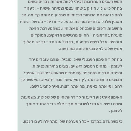
חמש השנים האחרונות זכיתי ללוות עשרות גברים ונשים
בתהליכי שינוי, חיזוק ביטחון עצמי וצמיחה אישית – ולעזור
להם לזהות את הכוחות הפנימיים שמניעים אותם קדימה. אני
מאמין שלכל אדם יש מערכת הפעלה ייחודית – סט של רגשות,
מחשבות ודפוסים שמנהלים את חייו. כשהמערכת הזאת
פועלת בהרמוניה – החיים מרגישים מדויקים, ממוקדים
וזורמים. אבל כשיש תקיעות, בלבול או פחד – נדרש תהליך
אמיץ של גילוי עצמי והכוונה מחודשת.
בתהליך האימון המנטלי שאני מוביל, אנחנו עובדים יחד
לעומק – מזהים חסמים רגשיים, בונים בהירות פנימית
ומפתחים כלים מנטליים עוצמתיים שמאפשרים שינוי אמיתי
מבפנים החוצה. התהליך הוא אישי, מכוון תוצאה, ומאפשר לך
להבין מי אתה באמת, מה אתה רוצה, ואיך להגיע לשם.
האימון איתי נועד לעזור לך לחיות חיים של שליטה, משמעות
ושקט נפשי. לא כדי לשנות אותך – אלא כדי להחזיר אותך
לעצמך.
כי כשהאדם במרכז – כל המערכת שלו מתחילה לעבוד נכון.