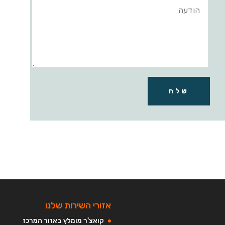
שלח
אזורי השירות שלנו
קואצ'ר מומלץ באזור המרכז